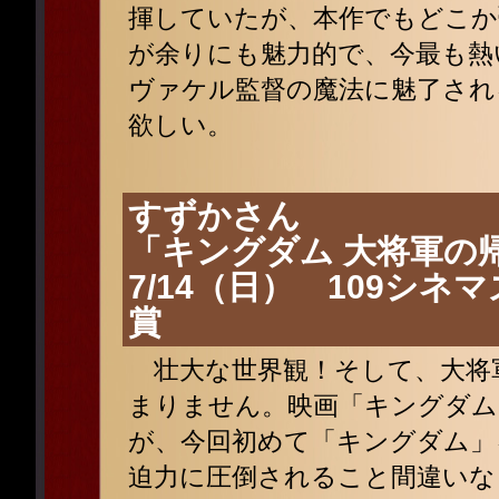
揮していたが、本作でもどこか
が余りにも魅力的で、今最も熱
ヴァケル監督の魔法に魅了され
欲しい。
すずかさん
「キングダム 大将軍の
7/14（日） 109シ
賞
壮大な世界観！そして、大将
まりません。映画「キングダム
が、今回初めて「キングダム」
迫力に圧倒されること間違いな