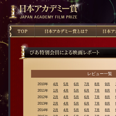
レビュー一覧
2010年
4月
5月
6月
7月
8月
9月
2011年
1月
4月
5月
6月
7月
8月
2012年
2月
4月
5月
6月
7月
8月
2013年
2月
4月
5月
6月
7月
8月
2014年
2月
4月
5月
6月
7月
8月