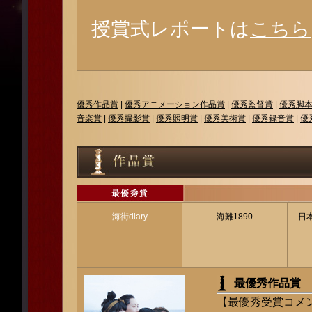
授賞式レポートは
こちら
優秀作品賞
|
優秀アニメーション作品賞
|
優秀監督賞
|
優秀脚
音楽賞
|
優秀撮影賞
|
優秀照明賞
|
優秀美術賞
|
優秀録音賞
|
優
海街diary
海難1890
日
最優秀作品賞 「
【最優秀受賞コメ