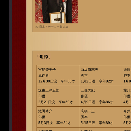
(C)日本アカデミー賞協会
宮尾登美子
白坂依志夫
須崎
原作者
脚本
脚本
12月30日没 享年88才
1月2日没 享年82才
1月
坂東三津五郎
三條美紀
愛川
俳優
俳優
俳優
2月21日没 享年59才
4月9日没 享年86才
4月
滝田裕介
高橋二三
今井
俳優
脚本
俳優
5月3日没 享年84才
5月5日没 享年89才
5月