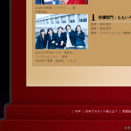
(C)2015映画「バクマン。」製
作委員会
俳優部門：ももい
監督：本広克行
脚本：喜安浩平
製作：フジテレビジョン/東映/R
(C)2015平田オリザ・講談社／
フジテレビジョン 東映
ROBOT 電通 講談社 パルコ
｜
TOP
｜
日本アカデミー賞とは？
｜
受賞結