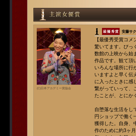
安藤サ
【最優秀受賞コメ
驚いてます。びっ
数館の上映から始
作品です。観て頂
いろんな場所に行
いますよと早く伝
に入ったときに感
繋がっていって、
(C)日本アカデミー賞協会
たことが、とにか
自堕落な生活をし
円ショップで働く
獲得した。自身、
作のために約3ヶ