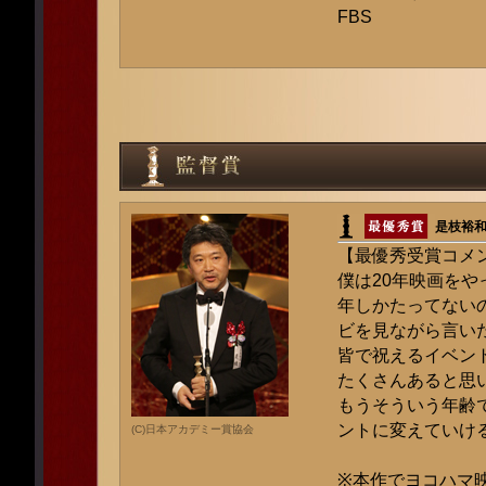
FBS
是枝裕和
【最優秀受賞コメ
僕は20年映画を
年しかたってない
ビを見ながら言い
皆で祝えるイベン
たくさんあると思
もうそういう年齢
ントに変えていけ
(C)日本アカデミー賞協会
※本作でヨコハマ