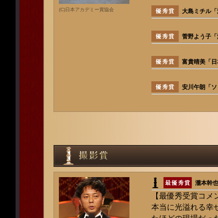
(C)日本アカデミー賞協会
大島ミチル「海
菅野よう子「海
富貴晴美「日
安川午朗「ソ
瀧本幹也
【最優秀受賞コメ
本当に光溢れる幸