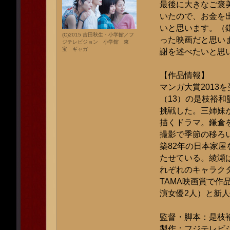
最後に大きなご褒
いたので、お金を
いと思います。（
(C)2015 吉田秋生・小学館／フ
った映画だと思い
ジテレビジョン 小学館 東
宝 ギャガ
謝を述べたいと思
【作品情報】
マンガ大賞2013
（13）の是枝裕
挑戦した。三姉妹
描くドラマ。鎌倉
撮影で季節の移ろ
築82年の日本家
たせている。綾瀬
れぞれのキャラク
TAMA映画賞で作
演女優2人）と新
監督・脚本：是枝
製作：フジテレビジ