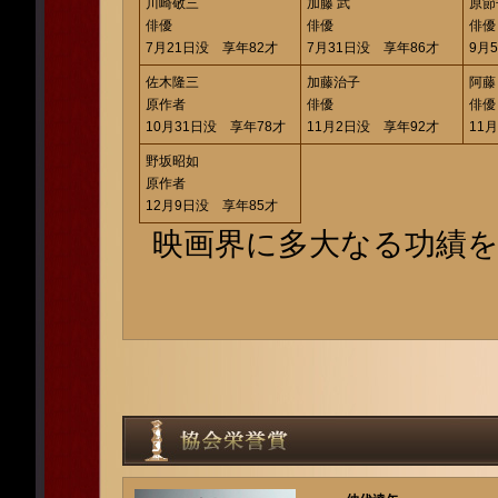
川崎敬三
加藤 武
原節
俳優
俳優
俳優
7月21日没 享年82才
7月31日没 享年86才
9月
佐木隆三
加藤治子
阿藤
原作者
俳優
俳優
10月31日没 享年78才
11月2日没 享年92才
11
野坂昭如
原作者
12月9日没 享年85才
映画界に多大なる功績を