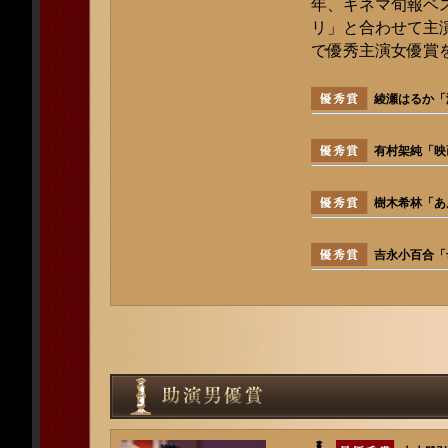
年、キネマ旬報ベ
リ」と合わせて主演
で優秀主演女優賞
綾瀬はるか「海
有村架純「映
樹木希林「あ
吉永小百合「