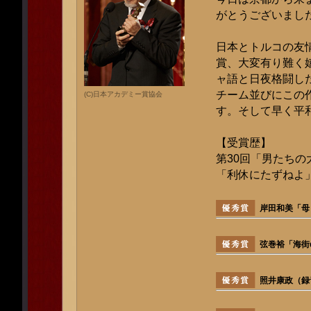
がとうございまし
日本とトルコの友
賞、大変有り難く
ャ語と日夜格闘し
チーム並びにこの
(C)日本アカデミー賞協会
す。そして早く平
【受賞歴】
第30回「男たちの
「利休にたずねよ
岸田和美「母
弦巻裕「海街d
照井康政（録