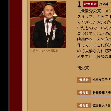
足立紳
【最優秀受賞コメ
スタッフ、キャス
くださったおかげ
いたもので、いろ
見つけてくれたの
映画祭を一人で立
作って、そこに僕
ので大橋さんに感
(C)日本アカデミー賞協会
※本作と「お盆の
初受賞
小松江里子「海
是枝裕和「海街
原田眞人「日