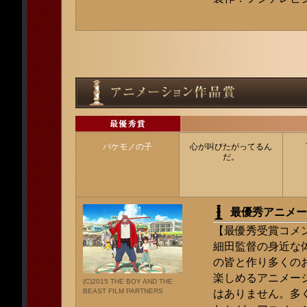
バケモノの子
心が叫びたがってるん
だ。
最優秀アニメー
【最優秀受賞コメ
細田監督の身近な
の皆と作り多くの
楽しめるアニメー
(C)2015 THE BOY AND THE
BEAST FILM PARTNERS
はありません。多