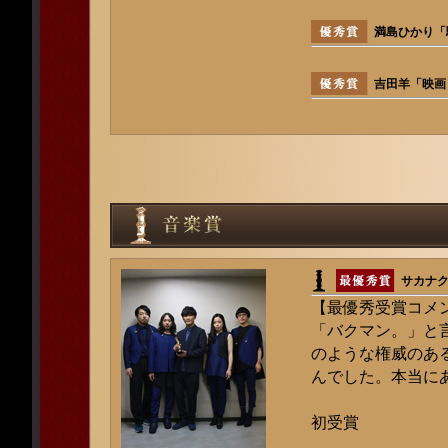
満島ひかり「
吉田羊「映画
サカナ
【最優秀受賞コメ
「バクマン。」と
のような権威のあ
んでした。本当に
初受賞