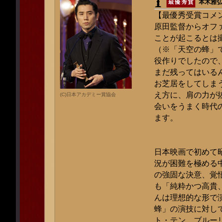
本木雅
【最優秀受賞コメ
原田監督からオフ
ことが起こるとは
（※「天空の蜂」
役作りでしたので
まだ残ってはいる
お芝居をしてしま
え方に、肩の力が
(C)日本アカデミー賞協会
会いをうまく時代
ます。
日本映画で初めて
況が困難を極める
の強固な決意、覚
も「純粋かつ高貴
んは理想的な形で
蜂」の演技に対し
ト・テン、ブルー