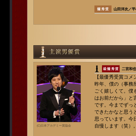
山田洋次／平
二宮和
【最優秀受賞コメ
昨年、僕の（事務
ごく嬉しくて。僕
はお前だから」と
です。今までずっ
できたかなと思う
思っています。今
自慢します（笑）
(C)日本アカデミー賞協会