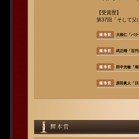
【受賞歴】
第37回「そして父
大根仁「バク
武正晴「百円
田中光敏「海難
原田眞人「日