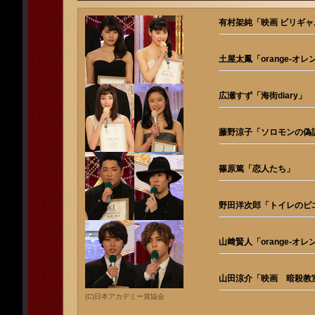
有村架純「映画 ビリギャ
土屋太鳳「orange-オレ
広瀬すず「海街diary」
藤野涼子「ソロモンの偽
篠原篤「恋人たち」
野田洋次郎「トイレのピ
山﨑賢人「orange-オ
山田涼介「映画 暗殺教
(C)日本アカデミー賞協会