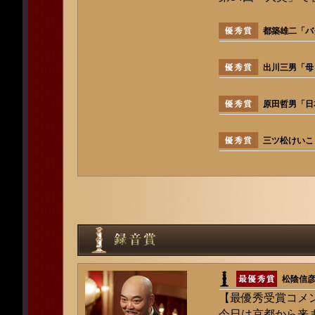
都築雄二「バ
出川三男「母
原田哲男「日
三ツ松けいこ「
松陰信彦
【最優秀受賞コメ
今日は京都から来