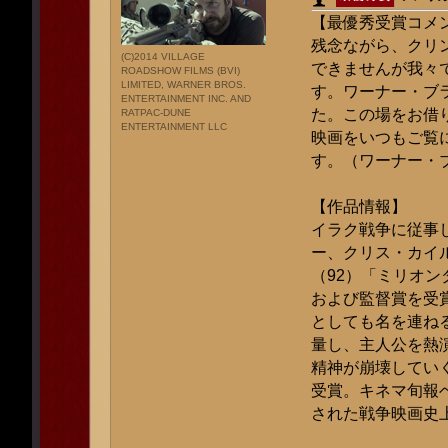
【最優秀受賞コメ
残念ながら、クリ
(C)2014 VILLAGE
できませんが我々
ROADSHOW FILMS (BVI)
LIMITED, WARNER BROS.
す。ワーナー・ブ
ENTERTAINMENT INC. AND
た。この場をお借
RATPAC-DUNE
ENTERTAINMENT LLC
映画をいつもご覧
す。（ワーナー・
【作品情報】
イラク戦争に従事
ー、クリス・カイ
（92）「ミリオン
および監督賞を受
としても名を連ね
量し、主人公を熱
精神が崩壊してい
受賞。キネマ旬報
された戦争映画史