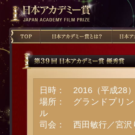
日時： 2016（平成28
場所： グランドプリン
ル
司会： 西田敏行／宮沢