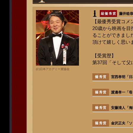
藤井稔恭
【最優秀受賞コメ
20歳から映画を目
ることができまし
頂けて嬉しく思い
【受賞歴】
第37回「そして父
(C)日本アカデミー賞協会
宮西孝明「日
渡邊孝一「母
安藤清人「海難
金沢正夫「ソ