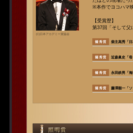
たほどの現場だっ
※本作でヨコハマ
【受賞歴】
第37回「そして父
(C)日本アカデミー賞協会
柴主高秀「日
近森眞史「母
永田鉄男「海難
藤澤順一「ソ