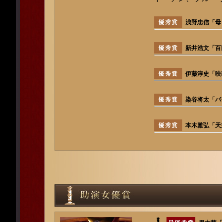
浅野忠信「母
新井浩文「百
伊藤淳史「映
染谷将太「バ
本木雅弘「天