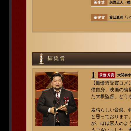
矢野正人（整
渡辺真司「バ
大関泰
【最優秀受賞コメ
僕自身、映画の編
た大根監督、どう
素晴らしい音楽、
と思っております
が、ほぼ素人のよ
うございました。