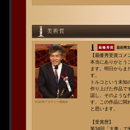
花谷秀文
【最優秀受賞コメ
本当にありがとう
ます。明日からま
す。
トルコという未知
作り上げた作品で
認し、そのような
す。この作品に関
(C)日本アカデミー賞協会
と思います。
【受賞歴】
第34回「大奥」で