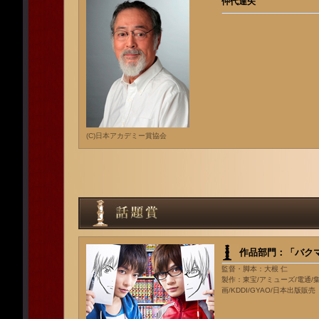
仲代達矢
(C)日本アカデミー賞協会
作品部門：「バク
監督・脚本：大根 仁
製作：東宝/アミューズ/電通
画/KDDI/GYAO/日本出版販売