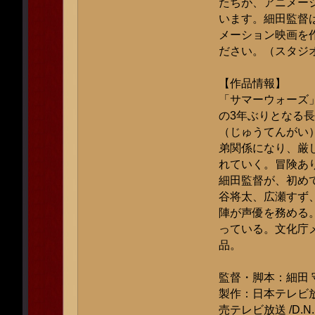
たちが、アニメー
います。細田監督
メーション映画を
ださい。（スタジ
【作品情報】
「サマーウォーズ」
の3年ぶりとなる
（じゅうてんがい
弟関係になり、厳
れていく。冒険あ
細田監督が、初め
谷将太、広瀬すず
陣が声優を務める。
っている。文化庁
品。
監督・脚本：細田 
製作：日本テレビ放送網
売テレビ放送 /D.