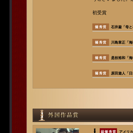
初受賞
石井巌「母と
川島章正「海難
是枝裕和「海街
原田遊人「日
アメリ