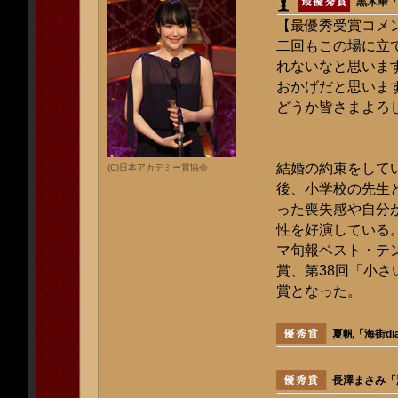
黒木華
【最優秀受賞コメ
二回もこの場に立
れないなと思いま
おかげだと思いま
どうか皆さまよろ
結婚の約束をして
(C)日本アカデミー賞協会
後、小学校の先生
った喪失感や自分
性を好演している
マ旬報ベスト・テ
賞、第38回「小
賞となった。
夏帆「海街dia
長澤まさみ「海