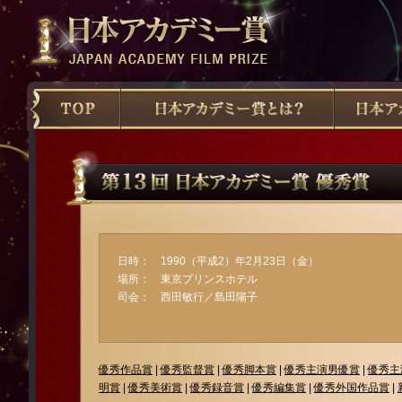
日時： 1990（平成2）年2月23日（金）
場所： 東京プリンスホテル
司会： 西田敏行／島田陽子
優秀作品賞
|
優秀監督賞
|
優秀脚本賞
|
優秀主演男優賞
|
優秀主
明賞
|
優秀美術賞
|
優秀録音賞
|
優秀編集賞
|
優秀外国作品賞
|