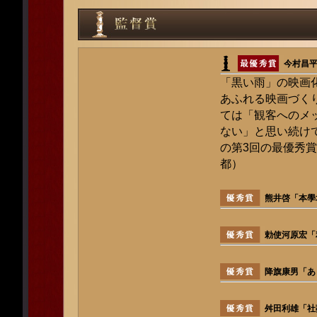
今村昌
「黒い雨」の映画
あふれる映画づく
ては「観客へのメ
ない」と思い続け
の第3回の最優秀賞
都）
熊井啓「本學
勅使河原宏「
降旗康男「あ
舛田利雄「社