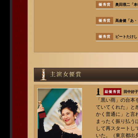
奥田瑛二「本
高倉健「あ・
ビートたけし
田中好
「黒い雨」の台本
ていてくれた」と
かく普通に」と言
まったく振り払う
して再スタートし
いた。（東京都出