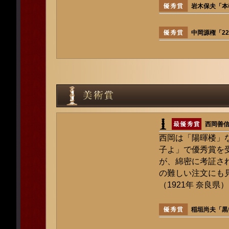
岩木保夫「本
中岡源権「2
西岡善
西岡は「陽暉楼」
子よ」で優秀賞を
が、綿密に考証さ
の難しい注文にも
（1921年 奈良県）
稲垣尚夫「黒