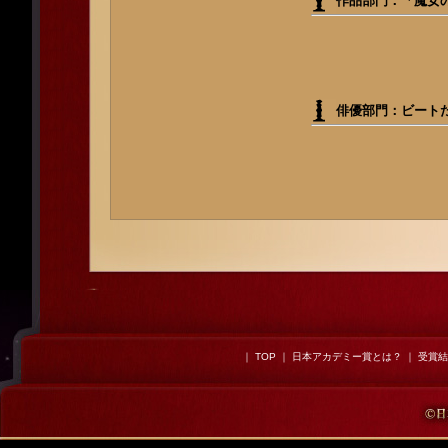
作品部門：「魔女
俳優部門：ビート
｜
TOP
｜
日本アカデミー賞とは？
｜
受賞結