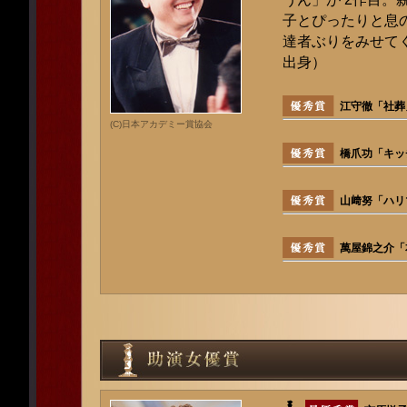
子とぴったりと息
達者ぶりをみせて
出身）
江守徹「社葬
(C)日本アカデミー賞協会
橋爪功「キッ
山﨑努「ハリ
萬屋錦之介「