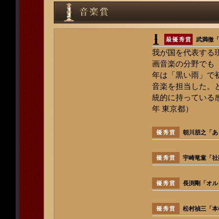
武満徹
我が国を代表する
画音楽の分野でも
年は「黒い雨」で
音楽を担当した。
統的に持っている感
年 東京都）
朝川朋之「あ
宇崎竜童「社
長渕剛「オル
松村禎三「本