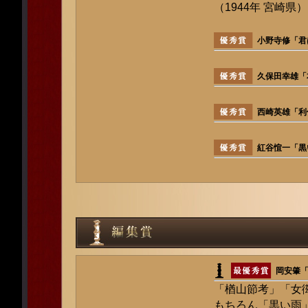
（1944年 宮崎県）
小野寺修「君
久保田幸雄「
西崎英雄「利
紅谷愃一「黒
岡安肇
「楢山節考」「女
もちろん「黒い雨