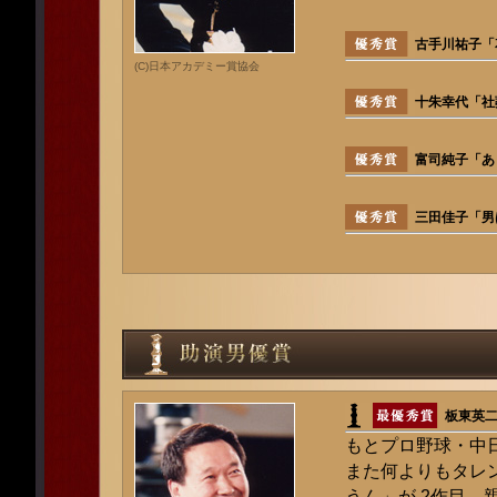
古手川祐子「
(C)日本アカデミー賞協会
十朱幸代「社
富司純子「あ
三田佳子「男
板東英
もとプロ野球・中
また何よりもタレ
うん」が 2作目