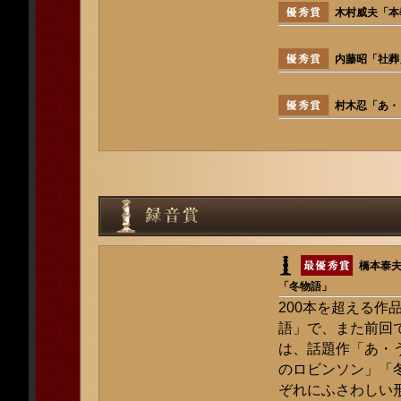
木村威夫「本
内藤昭「社葬
村木忍「あ・
橋本泰夫
「冬物語」
200本を超える作
語」で、また前回
は、話題作「あ・
のロビンソン」「
ぞれにふさわしい