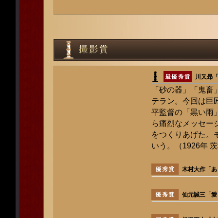
川又昻
「砂の器」「鬼畜
テラン。今回は巨
平監督の「黒い雨
ら痛烈なメッセー
をつくりあげた。
いう。（1926年 
木村大作「あ
仙元誠三「愛