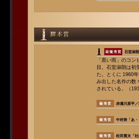
石堂淑
「黒い雨」のコン
目。石堂淑朗は初
た。とくに 196
み出した名作の数
されている。（193
赤瀬川原平／
中村努「あ・
松田寛夫「社