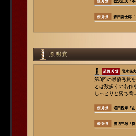
栃沢正夫「本
森田富士郎「
岩木保
第3回の最優秀賞
とは数多くの名作
しっとりと落ち着
増田悦章「あ
渡辺三雄「愛