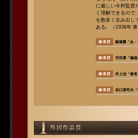
に厳しい今村監督
く理解できるので
を数多く生み出し
ある。（1936年 
飯塚勝「あ・
市田勇「極道
井上治「春来
谷口登司夫「