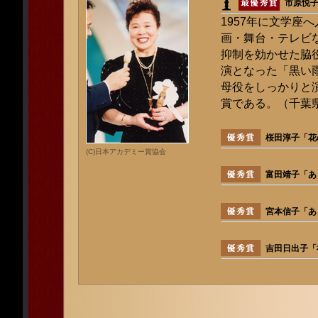
市原悦
1957年に文学座
画・舞台・テレビ
抑制を効かせた脇
演となった「黒い
母役をしっかりと
賞である。（千葉
桜田淳子「花
(C)日本アカデミー賞協会
富田靖子「あ
宮本信子「あ
吉田日出子「