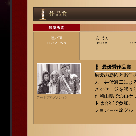
黒い雨
あ･うん
BLACK RAIN
BUDDY
CO
最優秀作品賞 
原爆の恐怖と戦争
人、井伏鱒二によ
メッセージを淡々
た岡山県でのロケ
(C)今村プロダクション
トは合宿で参加、
ション＝林原グル