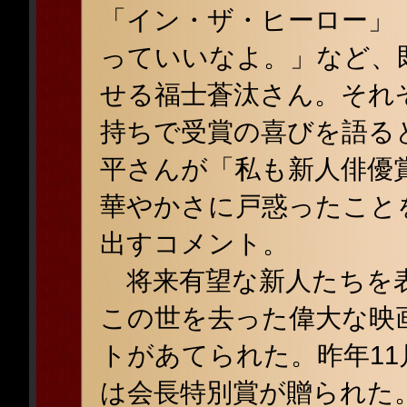
「イン・ザ・ヒーロー」
っていいなよ。」など、
せる福士蒼汰さん。それ
持ちで受賞の喜びを語る
平さんが「私も新人俳優
華やかさに戸惑ったこと
出すコメント。
将来有望な新人たちを表
この世を去った偉大な映
トがあてられた。昨年1
は会長特別賞が贈られた